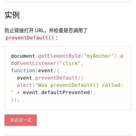
实例
防止链接打开 URL，并检查是否调用了
：
preventDefault()
document
.
getElementById
(
"myAnchor"
)
.
a
ddEventListener
(
"click"
,
function
(
event
)
{
  event
.
preventDefault
(
)
alert
(
"Was preventDefault() called: 
"
+
 event
.
defaultPrevented
)
;
}
)
;
亲自试一试