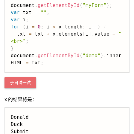
document
.
getElementById
(
"myForm"
)
;
var
 txt 
=
""
;
var
 i
;
for
(
i 
=
0
;
 i 
<
 x
.
length
;
 i
++
)
{
  txt 
=
 txt 
+
 x
.
elements
[
i
]
.
value 
+
"
<br>"
;
}
document
.
getElementById
(
"demo"
)
.
inner
HTML 
=
 txt
;
亲自试一试
x 的结果将是：
Donald

Duck
