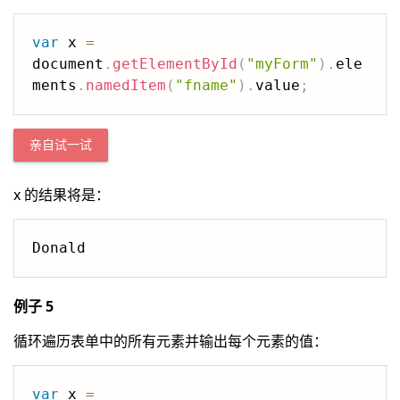
var
 x 
=
document
.
getElementById
(
"myForm"
)
.
ele
ments
.
namedItem
(
"fname"
)
.
value
;
亲自试一试
x 的结果将是：
Donald
例子 5
循环遍历表单中的所有元素并输出每个元素的值：
var
 x 
=