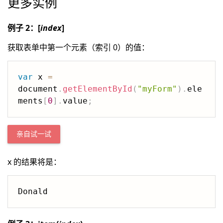
更多实例
例子 2：[
index
]
获取表单中第一个元素（索引 0）的值：
var
 x 
=
document
.
getElementById
(
"myForm"
)
.
ele
ments
[
0
]
.
value
;
亲自试一试
x 的结果将是：
Donald