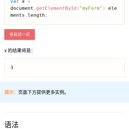
var
 x 
=
document
.
getElementById
(
"myForm"
)
.
ele
ments
.
length
;
亲自试一试
x 的结果将是：
3
提示：
页面下方提供更多实例。
语法