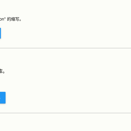
thon" 的缩写。
 库。
s