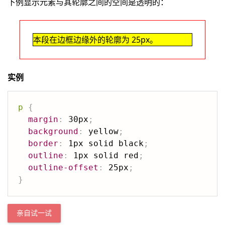
下例显示元素与其轮廓之间的空间是透明的：
本段在边框边缘外的轮廓为 25px。
实例
p
{
margin
:
 30px
;
background
:
 yellow
;
border
:
 1px solid black
;
outline
:
 1px solid red
;
outline-offset
:
 25px
;
}
亲自试一试