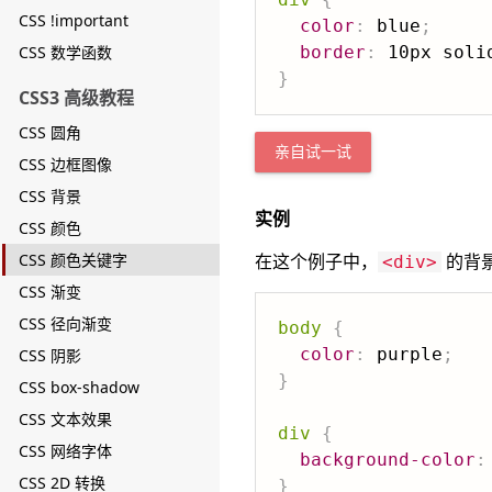
CSS !important
color
:
 blue
;
CSS 数学函数
border
:
 10px soli
}
CSS3 高级教程
CSS 圆角
亲自试一试
CSS 边框图像
CSS 背景
实例
CSS 颜色
CSS 颜色关键字
在这个例子中，
的背景
<div>
CSS 渐变
CSS 径向渐变
body
{
color
:
 purple
;
CSS 阴影
}
CSS box-shadow
CSS 文本效果
div
{
CSS 网络字体
background-color
:
CSS 2D 转换
}