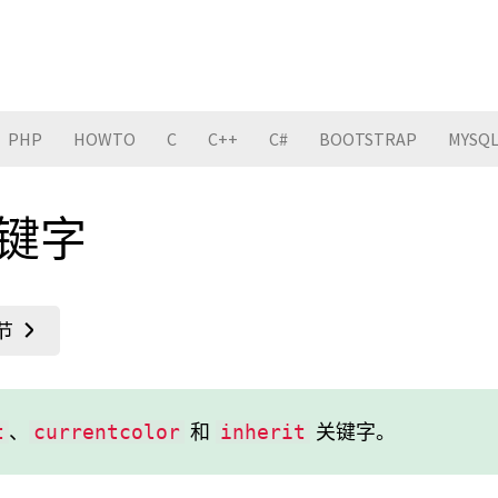
PHP
HOWTO
C
C++
C#
BOOTSTRAP
MYSQ
关键字
、
和
关键字。
t
currentcolor
inherit