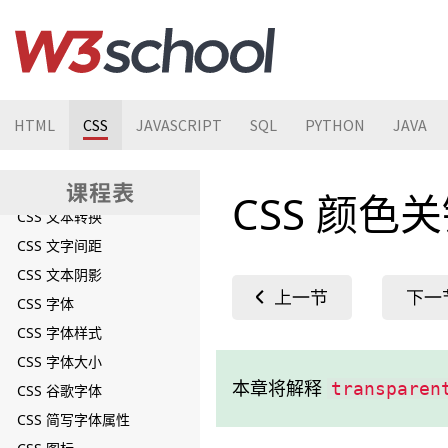
CSS 轮廓宽度
CSS 轮廓颜色
CSS 简写轮廓属性
CSS 轮廓偏移
HTML
CSS
JAVASCRIPT
SQL
PYTHON
JAVA
CSS 文本
CSS 文本对齐
CSS 文本装饰
CSS 颜色
CSS 文本转换
CSS 文字间距
CSS 文本阴影
CSS 字体
CSS 字体样式
CSS 字体大小
本章将解释
transparen
CSS 谷歌字体
CSS 简写字体属性