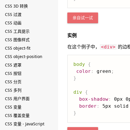
CSS 3D 转换
CSS 过渡
亲自试一试
CSS 动画
CSS 工具提示
实例
CSS 图像样式
在这个例子中，
的边框
<div>
CSS object-fit
CSS object-position
body
{
CSS 遮罩
color
:
 green
;
CSS 按钮
}
CSS 分页
CSS 多列
div
{
CSS 用户界面
box-shadow
:
 0px 0
border
:
 5px solid
CSS 变量
}
CSS 覆盖变量
CSS 变量 - JavaScript