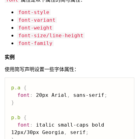
font-style
font-variant
font-weight
font-size/line-height
font-family
实例
使用简写声明设置一些字体属性：
p.a
{
font
:
 20px Arial
,
 sans-serif
;
}
p.b
{
font
:
 italic small-caps bold 
12px/30px Georgia
,
 serif
;