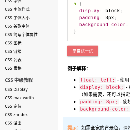
CSS 字体
a
{
CSS 字体样式
display
:
 block
;
CSS 字体大小
padding
:
 8px
;
background-color
:
CSS 谷歌字体
}
CSS 简写字体属性
CSS 图标
CSS 链接
亲自试一试
CSS 列表
CSS 表格
例子解释：
- 使
CSS 中级教程
float: left;
-
display: block;
CSS Display
（如果需要，还可以指定
CSS max-width
- 
padding: 8px;
CSS 定位
background-color:
CSS z-index
CSS 溢出
提示：
如需全宽的背景色，请