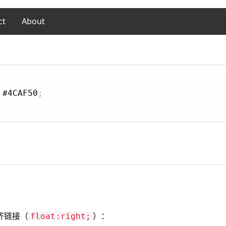
ct
About
 #4CAF50
;
齐链接（
）：
float:right;