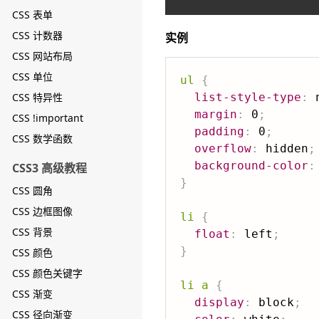
CSS 表单
CSS 计数器
实例
CSS 网站布局
CSS 单位
ul
{
CSS 特异性
list-style-type
:
 
margin
:
 0
;
CSS !important
padding
:
 0
;
CSS 数学函数
overflow
:
 hidden
;
background-color
:
CSS3 高级教程
}
CSS 圆角
CSS 边框图像
li
{
CSS 背景
float
:
 left
;
}
CSS 颜色
CSS 颜色关键字
li a
{
CSS 渐变
display
:
 block
;
CSS 径向渐变