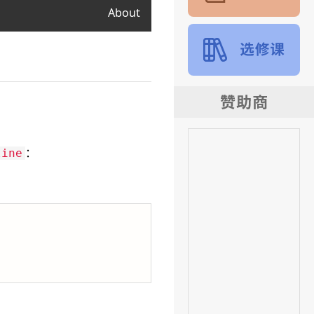
About
：
line