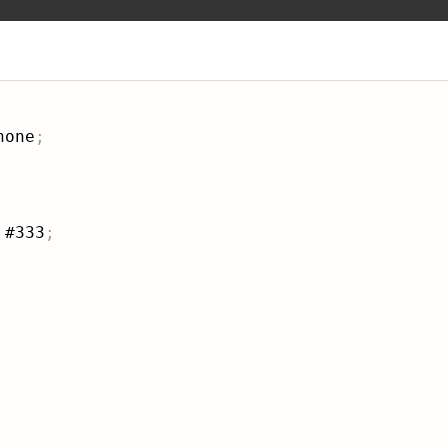
none
;
 #333
;