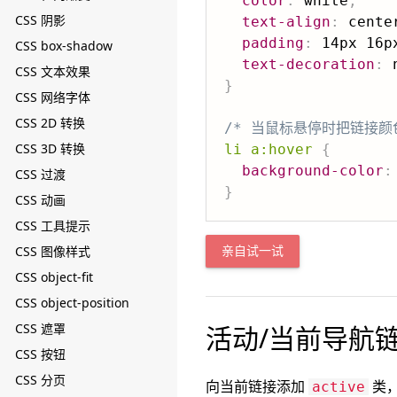
color
:
 white
;
CSS 阴影
text-align
:
 cente
padding
:
 14px 16p
CSS box-shadow
text-decoration
:
 
CSS 文本效果
}
CSS 网络字体
CSS 2D 转换
/* 当鼠标悬停时把链接颜色
CSS 3D 转换
li a:hover
{
background-color
:
CSS 过渡
}
CSS 动画
CSS 工具提示
CSS 图像样式
亲自试一试
CSS object-fit
CSS object-position
CSS 遮罩
活动/当前导航
CSS 按钮
CSS 分页
向当前链接添加
类，
active