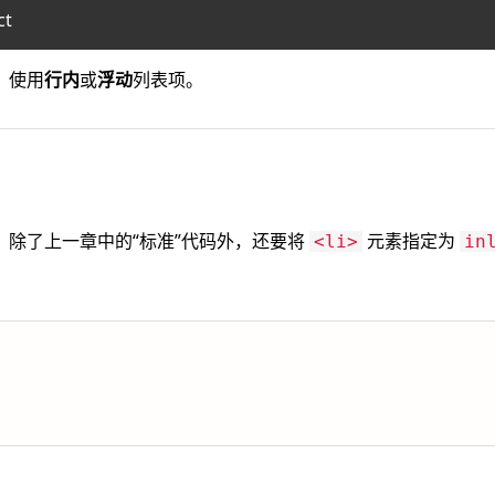
ct
：使用
行内
或
浮动
列表项。
，除了上一章中的“标准”代码外，还要将
元素指定为
<li>
in