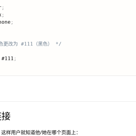
r
;
x
;
none
;
更改为 #111（黑色） */
 #111
;
链接
这样用户就知道他/她在哪个页面上：