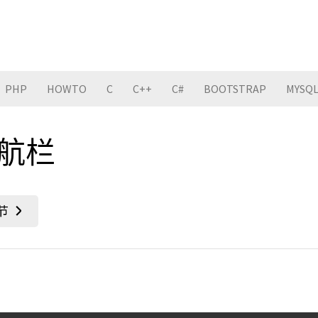
PHP
HOWTO
C
C++
C#
BOOTSTRAP
MYSQ
导航栏