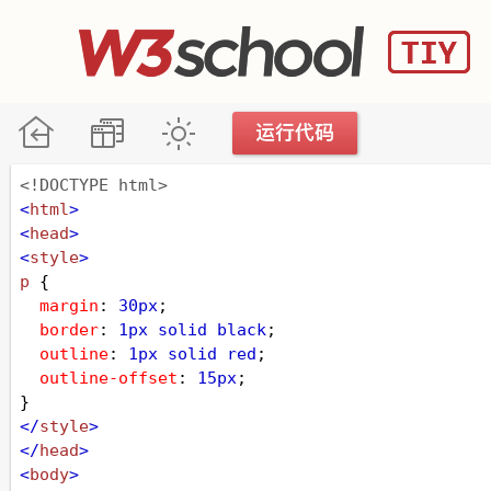
<!DOCTYPE html>
<
html
>
<
head
>
<
style
>
p
 {
margin
: 
30px
;
border
: 
1px
solid
black
;
outline
: 
1px
solid
red
;
outline-offset
: 
15px
;
}
</
style
>
</
head
>
<
body
>