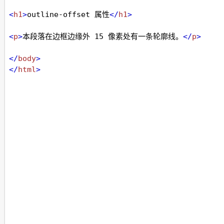
<
h1
>
outline-offset 属性
</
h1
>
<
p
>
本段落在边框边缘外 15 像素处有一条轮廓线。
</
p
>
</
body
>
</
html
>