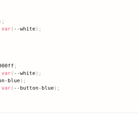
)
;
var
(
--white
)
;
000ff
;
var
(
--white
)
;
on-blue
)
;
 
var
(
--button-blue
)
;