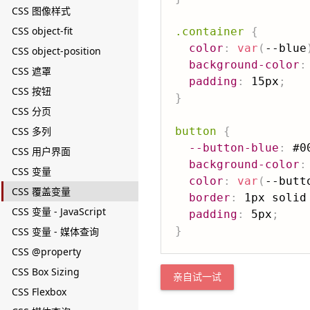
CSS 图像样式
CSS object-fit
.container
{
color
:
var
(
--blue
CSS object-position
background-color
:
CSS 遮罩
padding
:
 15px
;
CSS 按钮
}
CSS 分页
CSS 多列
button
{
--button-blue
:
 #0
CSS 用户界面
background-color
:
CSS 变量
color
:
var
(
--butt
CSS 覆盖变量
border
:
 1px solid
CSS 变量 - JavaScript
padding
:
 5px
;
}
CSS 变量 - 媒体查询
CSS @property
CSS Box Sizing
亲自试一试
CSS Flexbox