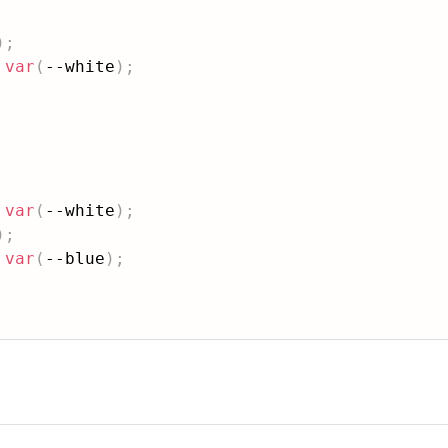
)
;
var
(
--white
)
;
var
(
--white
)
;
)
;
 
var
(
--blue
)
;