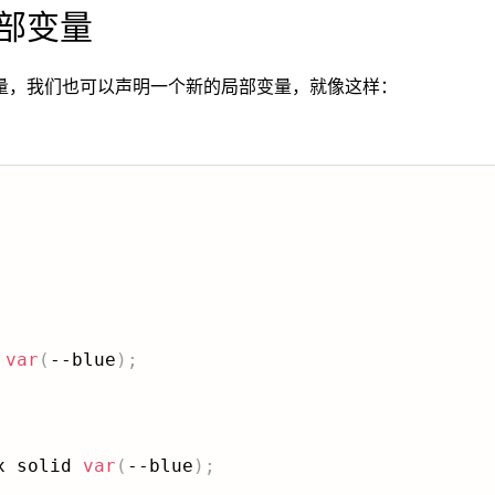
部变量
量，我们也可以声明一个新的局部变量，就像这样：
var
(
--blue
)
;
x solid 
var
(
--blue
)
;