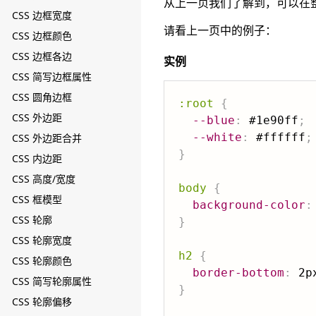
从上一页我们了解到，可以在
CSS 边框宽度
请看上一页中的例子：
CSS 边框颜色
CSS 边框各边
实例
CSS 简写边框属性
CSS 圆角边框
:root
{
CSS 外边距
--blue
:
 #1e90ff
;
--white
:
 #ffffff
;
CSS 外边距合并
}
CSS 内边距
CSS 高度/宽度
body
{
CSS 框模型
background-color
:
CSS 轮廓
}
CSS 轮廓宽度
h2
{
CSS 轮廓颜色
border-bottom
:
 2p
CSS 简写轮廓属性
}
CSS 轮廓偏移