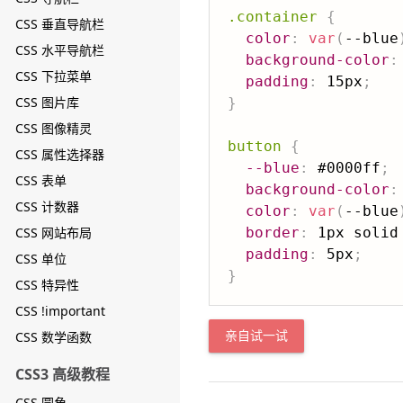
.container
{
CSS 垂直导航栏
color
:
var
(
--blue
CSS 水平导航栏
background-color
:
CSS 下拉菜单
padding
:
 15px
;
CSS 图片库
}
CSS 图像精灵
button
{
CSS 属性选择器
--blue
:
 #0000ff
;
CSS 表单
background-color
:
CSS 计数器
color
:
var
(
--blue
CSS 网站布局
border
:
 1px solid
padding
:
 5px
;
CSS 单位
}
CSS 特异性
CSS !important
CSS 数学函数
亲自试一试
CSS3 高级教程
CSS 圆角