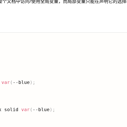
整个文档中访问/使用全局变量，而局部变量只能在声明它的选择
var
(
--blue
)
;
x solid 
var
(
--blue
)
;