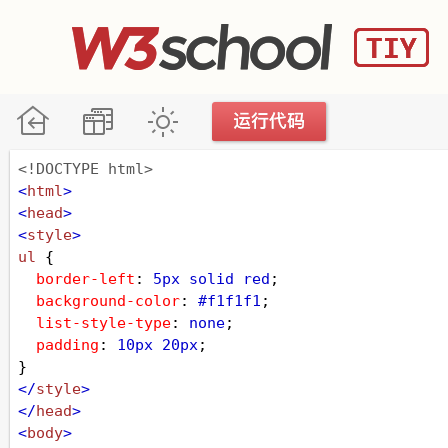
<!DOCTYPE html>
<
html
>
<
head
>
<
style
>
ul
 {
border-left
: 
5px
solid
red
;
background-color
: 
#f1f1f1
;
list-style-type
: 
none
;
padding
: 
10px
20px
;
}
</
style
>
</
head
>
<
body
>