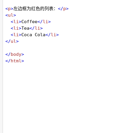
<
p
>
左边框为红色的列表：
</
p
>
<
ul
>
<
li
>
Coffee
</
li
>
<
li
>
Tea
</
li
>
<
li
>
Coca Cola
</
li
>
</
ul
>
</
body
>
</
html
>