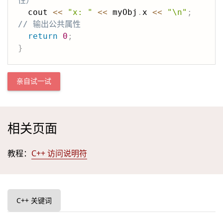
性）
  cout 
<<
"x: "
<<
 myObj
.
x 
<<
"\n"
;
// 输出公共属性
return
0
;
}
亲自试一试
相关页面
教程：
C++ 访问说明符
C++ 关键词