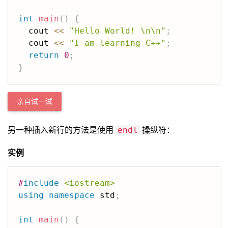
int
main
(
)
{
  cout 
<<
"Hello World! \n\n"
;
  cout 
<<
"I am learning C++"
;
return
0
;
}
亲自试一试
另一种插入新行的方法是使用
操纵符：
endl
实例
#
include
<iostream>
using
namespace
 std
;
int
main
(
)
{