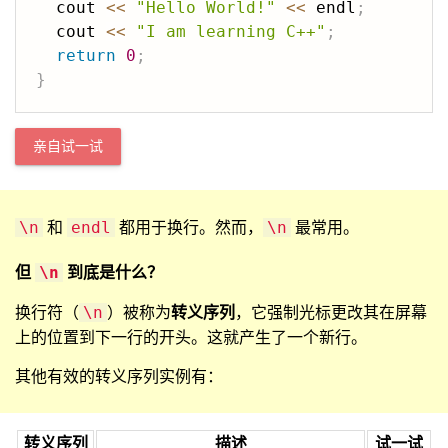
  cout 
<<
"Hello World!"
<<
 endl
;
  cout 
<<
"I am learning C++"
;
return
0
;
}
亲自试一试
和
都用于换行。然而，
最常用。
\n
endl
\n
但
到底是什么？
\n
换行符（
）被称为
转义序列
，它强制光标更改其在屏幕
\n
上的位置到下一行的开头。这就产生了一个新行。
其他有效的转义序列实例有：
转义序列
描述
试一试