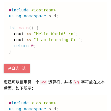
#
include
<iostream>
using
namespace
 std
;
int
main
(
)
{
  cout 
<<
"Hello World! \n"
;
  cout 
<<
"I am learning C++"
;
return
0
;
}
亲自试一试
您还可以使用另一个
运算符，并将
字符放在文本
<<
\n
后面，如下所示：
#
include
<iostream>
using
namespace
 std
;