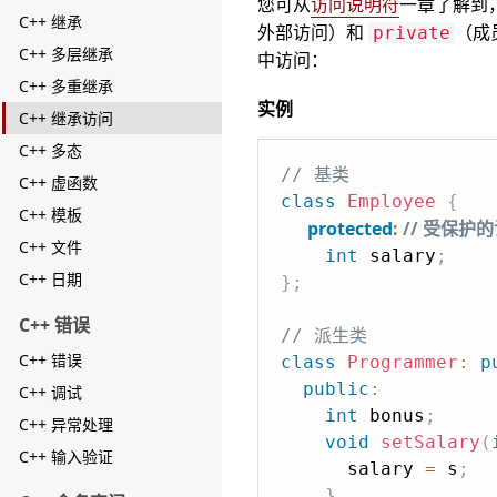
您可从
访问说明符
一章了解到
C++ 继承
外部访问）和
（成
private
C++ 多层继承
中访问：
C++ 多重继承
实例
C++ 继承访问
C++ 多态
// 基类
C++ 虚函数
class
Employee
{
C++ 模板
protected
:
// 受保护
C++ 文件
int
 salary
;
C++ 日期
}
;
C++ 错误
// 派生类
C++ 错误
class
Programmer
:
p
public
:
C++ 调试
int
 bonus
;
C++ 异常处理
void
setSalary
(
C++ 输入验证
      salary 
=
 s
;
}