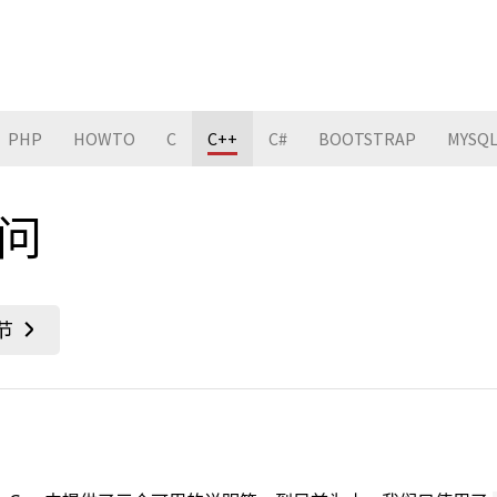
PHP
HOWTO
C
C++
C#
BOOTSTRAP
MYSQ
访问