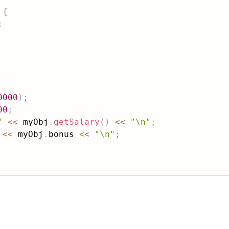
{
;
0000
)
;
00
;
"
<<
 myObj
.
getSalary
(
)
<<
"\n"
;
<<
 myObj
.
bonus 
<<
"\n"
;