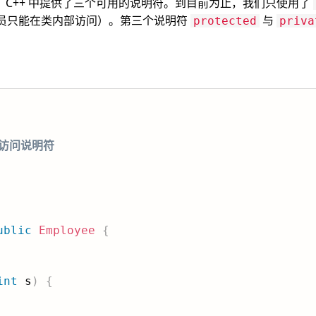
，C++ 中提供了三个可用的说明符。到目前为止，我们只使用了
员只能在类内部访问）。第三个说明符
与
protected
priva
的访问说明符
ublic
Employee
{
int
 s
)
{