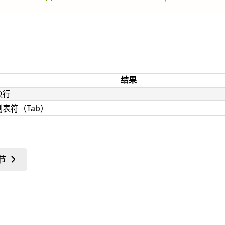
：
结果
换行
制表符（Tab）