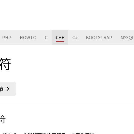
PHP
HOWTO
C
C++
C#
BOOTSTRAP
MYSQ
字符
符