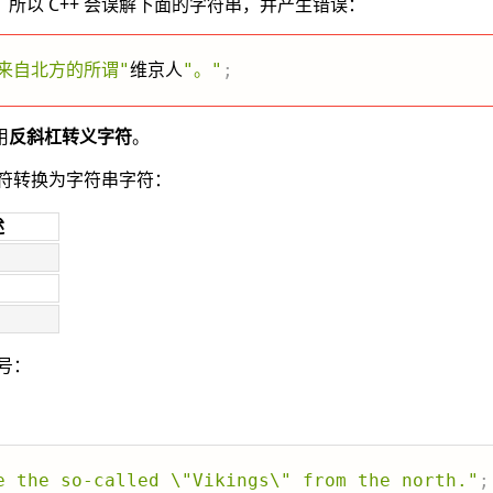
所以 C++ 会误解下面的字符串，并产生错误：
来自北方的所谓"
维京人
"。"
;
用
反斜杠转义字符
。
字符转换为字符串字符：
述
号：
e the so-called \"Vikings\" from the north."
;