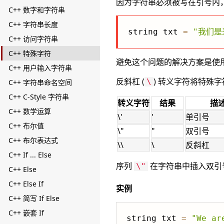
因为字符串必须被写在引号内，
C++ 数字和字符串
C++ 字符串长度
string txt 
=
"我们是
C++ 访问字符串
C++ 特殊字符
避免这个问题的解决方案是使
C++ 用户输入字符串
反斜杠 (
) 转义字符将特殊
\
C++ 字符串命名空间
C++ C-Style 字符串
转义字符
结果
描
C++ 数学运算
\'
'
单引号
C++ 布尔值
\"
"
双引号
C++ 布尔表达式
\\
\
反斜杠
C++ If ... Else
序列
在字符串中插入双引
\"
C++ Else
C++ Else If
实例
C++ 简写 If Else
C++ 嵌套 If
string txt 
=
"We ar