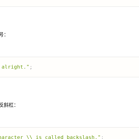
号：
 alright."
;
反斜杠：
haracter \\ is called backslash."
;