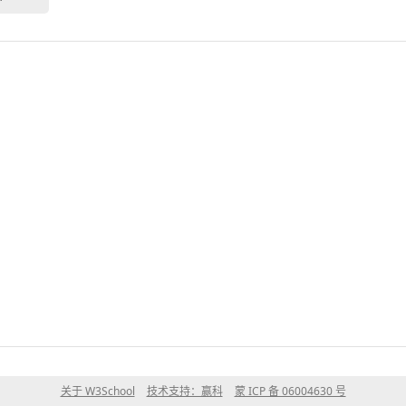
关于 W3School
技术支持：赢科
蒙 ICP 备 06004630 号