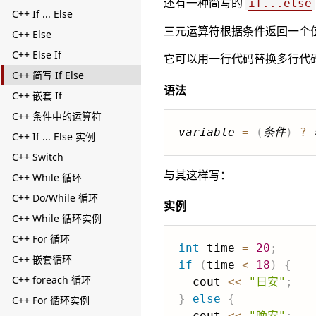
还有一种简写的
if...else
C++ If ... Else
三元运算符根据条件返回一个
C++ Else
C++ Else If
它可以用一行代码替换多行代
C++ 简写 If Else
语法
C++ 嵌套 If
C++ 条件中的运算符
variable
=
(
条件
)
?
C++ If ... Else 实例
C++ Switch
与其这样写：
C++ While 循环
C++ Do/While 循环
实例
C++ While 循环实例
C++ For 循环
int
 time 
=
20
;
C++ 嵌套循环
if
(
time 
<
18
)
{
C++ foreach 循环
  cout 
<<
"日安"
;
}
else
{
C++ For 循环实例
  cout 
<<
"晚安"
;