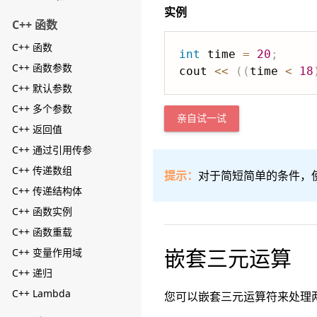
实例
C++ 函数
C++ 函数
int
 time 
=
20
;
C++ 函数参数
cout 
<<
(
(
time 
<
18
C++ 默认参数
C++ 多个参数
亲自试一试
C++ 返回值
C++ 通过引用传参
C++ 传递数组
提示：
对于简短简单的条件，使用
C++ 传递结构体
C++ 函数实例
C++ 函数重载
嵌套三元运算
C++ 变量作用域
C++ 递归
C++ Lambda
您可以嵌套三元运算符来处理