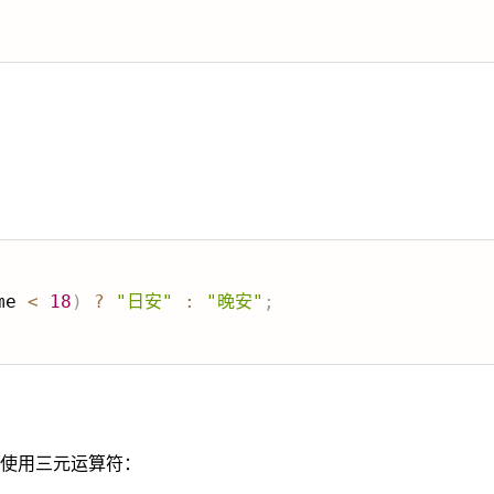
me 
<
18
)
?
"日安"
:
"晚安"
;
使用三元运算符：