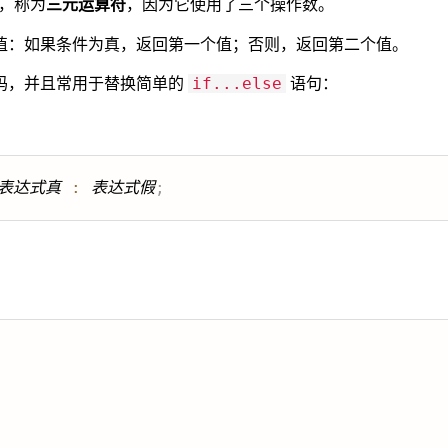
，称为
三元运算符
，因为它使用了三个操作数。
值：如果条件为真，返回第一个值；否则，返回第二个值。
码，并且常用于替换简单的
语句：
if...else
表达式真
:
表达式假
;