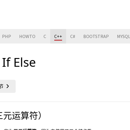
PHP
HOWTO
C
C++
C#
BOOTSTRAP
MYSQ
f Else
se（三元运算符）