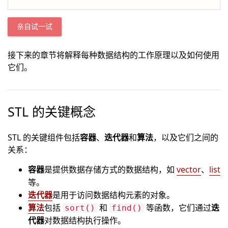
亲自试一试
接下来的章节将解释每种数据结构的工作原理以及如何使用
它们。
STL 的关键概念
STL 的关键组件包括
容器
、
迭代器
和
算法
，以及它们之间的
关系：
容器
是提供数据存储方式的数据结构，如
vector
、
list
等。
迭代器
是用于访问数据结构元素的对象。
算法
包括
和
等函数，它们通过
迭
sort()
find()
代器
对数据结构执行操作。