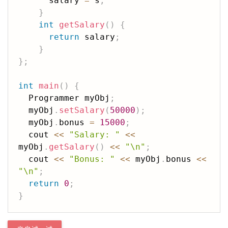
      salary 
=
 s
;
}
int
getSalary
(
)
{
return
 salary
;
}
}
;
int
main
(
)
{
  Programmer myObj
;
  myObj
.
setSalary
(
50000
)
;
  myObj
.
bonus 
=
15000
;
  cout 
<<
"Salary: "
<<
myObj
.
getSalary
(
)
<<
"\n"
;
  cout 
<<
"Bonus: "
<<
 myObj
.
bonus 
<<
"\n"
;
return
0
;
}