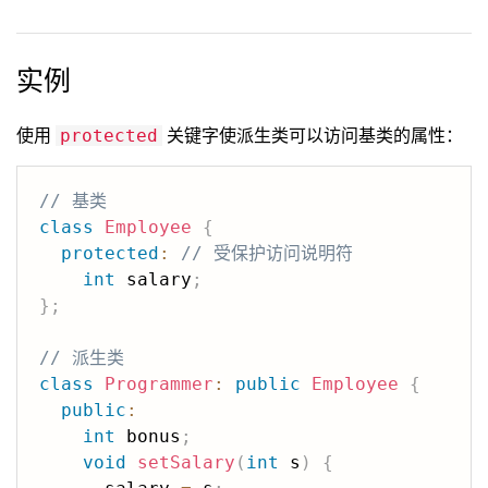
实例
使用
关键字使派生类可以访问基类的属性：
protected
// 基类
class
Employee
{
protected
:
// 受保护访问说明符
int
 salary
;
}
;
// 派生类
class
Programmer
:
public
Employee
{
public
:
int
 bonus
;
void
setSalary
(
int
 s
)
{