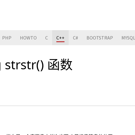
PHP
HOWTO
C
C++
C#
BOOTSTRAP
MYSQ
g strstr() 函数