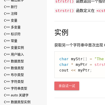
函数返回一个指针
strstr()
C++ 新行
函数定义在
strstr()
<cs
C++ 注释
C++ 变量
C++ 多变量
实例
C++ 标识符
C++ 常量
获取另一个字符串中首次出现 
C++ 变量实例
C++ 用户输入
char
 myStr
[
]
=
"The
C++ 数据类型
char
*
 myPtr 
=
strs
C++ 数值类型
cout 
<<
 myPtr
;
C++ 布尔类型
C++ 字符类型
亲自试一试
C++ 字符串类型
C++ auto 关键字
C++ 数据类型实例