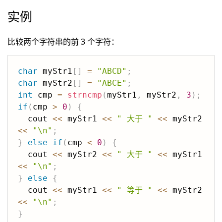
实例
比较两个字符串的前 3 个字符：
char
 myStr1
[
]
=
"ABCD"
;
char
 myStr2
[
]
=
"ABCE"
;
int
 cmp 
=
strncmp
(
myStr1
,
 myStr2
,
3
)
;
if
(
cmp 
>
0
)
{
  cout 
<<
 myStr1 
<<
" 大于 "
<<
 myStr2 
<<
"\n"
;
}
else
if
(
cmp 
<
0
)
{
  cout 
<<
 myStr2 
<<
" 大于 "
<<
 myStr1 
<<
"\n"
;
}
else
{
  cout 
<<
 myStr1 
<<
" 等于 "
<<
 myStr2 
<<
"\n"
;
}