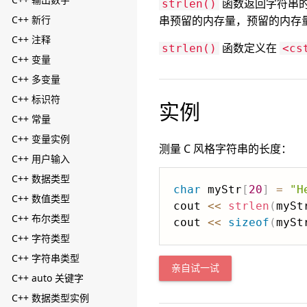
函数返回字符串的
strlen()
C++ 新行
串预留的内存量，预留的内存
C++ 注释
函数定义在
strlen()
<cs
C++ 变量
C++ 多变量
C++ 标识符
实例
C++ 常量
C++ 变量实例
测量 C 风格字符串的长度：
C++ 用户输入
C++ 数据类型
char
 myStr
[
20
]
=
"H
C++ 数值类型
cout 
<<
strlen
(
mySt
C++ 布尔类型
cout 
<<
sizeof
(
mySt
C++ 字符类型
C++ 字符串类型
亲自试一试
C++ auto 关键字
C++ 数据类型实例