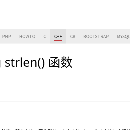
PHP
HOWTO
C
C++
C#
BOOTSTRAP
MYSQ
g strlen() 函数