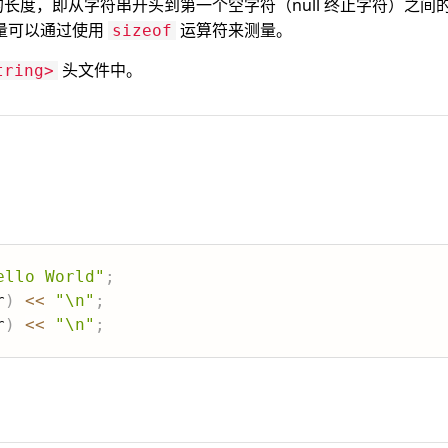
长度，即从字符串开头到第一个空字符（null 终止字符）之间
量可以通过使用
运算符来测量。
sizeof
头文件中。
tring>
ello World"
;
r
)
<<
"\n"
;
r
)
<<
"\n"
;