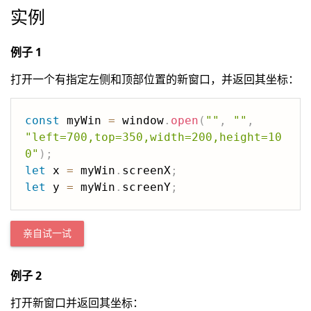
实例
例子 1
打开一个有指定左侧和顶部位置的新窗口，并返回其坐标：
const
 myWin 
=
 window
.
open
(
""
,
""
,
"left=700,top=350,width=200,height=10
0"
)
;
let
 x 
=
 myWin
.
screenX
;
let
 y 
=
 myWin
.
screenY
;
亲自试一试
例子 2
打开新窗口并返回其坐标：