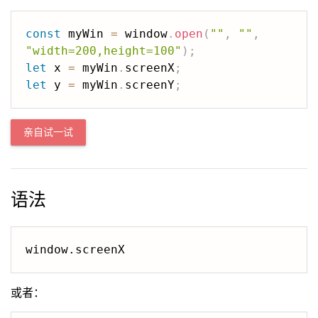
const
 myWin 
=
 window
.
open
(
""
,
""
,
"width=200,height=100"
)
;
let
 x 
=
 myWin
.
screenX
;
let
 y 
=
 myWin
.
screenY
;
亲自试一试
语法
window.screenX
或者：