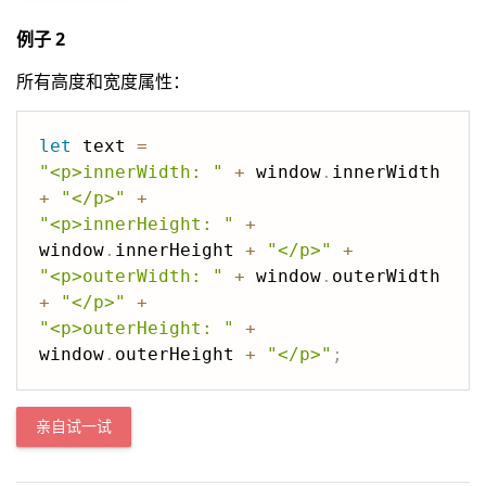
例子 2
所有高度和宽度属性：
let
 text 
=
"<p>innerWidth: "
+
 window
.
innerWidth 
+
"</p>"
+
"<p>innerHeight: "
+
window
.
innerHeight 
+
"</p>"
+
"<p>outerWidth: "
+
 window
.
outerWidth 
+
"</p>"
+
"<p>outerHeight: "
+
window
.
outerHeight 
+
"</p>"
;
亲自试一试