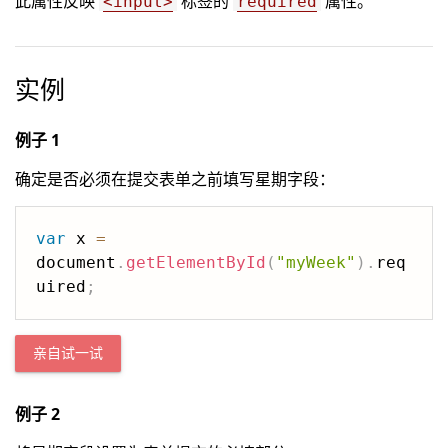
此属性反映
标签的
属性。
<input>
required
实例
例子 1
确定是否必须在提交表单之前填写星期字段：
var
 x 
=
document
.
getElementById
(
"myWeek"
)
.
req
uired
;
亲自试一试
例子 2