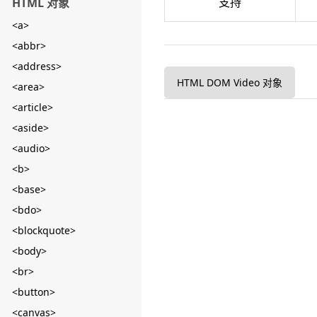
支持
HTML 对象
<a>
<abbr>
<address>
HTML DOM Video 对象
<area>
<article>
<aside>
<audio>
<b>
<base>
<bdo>
<blockquote>
<body>
<br>
<button>
<canvas>