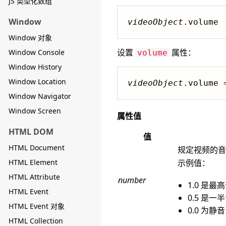
JS 类型化数组
Window
videoObject
.volume
Window 对象
设置
属性：
Window Console
volume
Window History
Window Location
videoObject
.volume 
Window Navigator
Window Screen
属性值
HTML DOM
值
HTML Document
规定视频的音量
HTML Element
示例值：
HTML Attribute
number
1.0 是最
HTML Event
0.5 是一
HTML Event 对象
0.0 为
HTML Collection