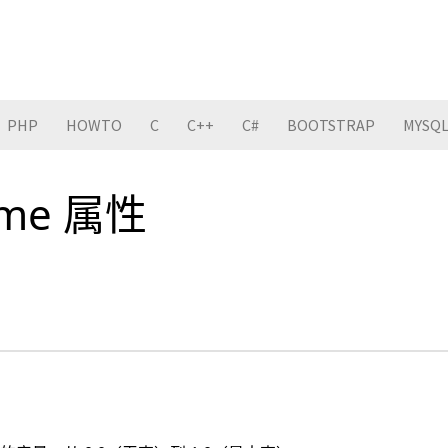
PHP
HOWTO
C
C++
C#
BOOTSTRAP
MYSQ
lume 属性