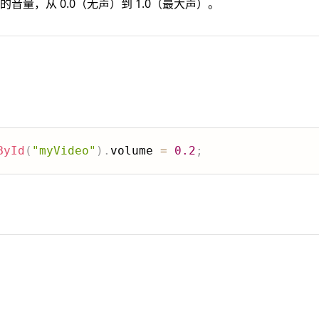
音量，从 0.0（无声）到 1.0（最大声）。
ById
(
"myVideo"
)
.
volume 
=
0.2
;