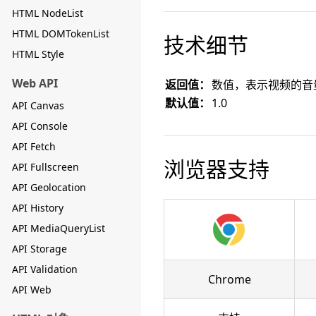
HTML NodeList
HTML DOMTokenList
技术细节
HTML Style
Web API
返回值：
数值，表示视频的音
默认值：
1.0
API Canvas
API Console
API Fetch
浏览器支持
API Fullscreen
API Geolocation
API History
API MediaQueryList
API Storage
API Validation
Chrome
API Web