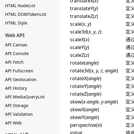
translateX(
x
)
定义
HTML NodeList
translateY(
y
)
定义
HTML DOMTokenList
translateZ(
z
)
定义
HTML Style
scale(
x
,
y
)
定义
scale3d(
x
,
y
,
z
)
定义
Web API
scaleX(
x
)
通
API Canvas
scaleY(
y
)
通
API Console
scaleZ(
z
)
通过
API Fetch
rotate(
angle
)
定
rotate3d(
x
,
y
,
z
,
angle
)
定义
API Fullscreen
rotateX(
angle
)
定义
API Geolocation
rotateY(
angle
)
定义
API History
rotateZ(
angle
)
定义
API MediaQueryList
skew(
x-angle
,
y-angle
)
定义
API Storage
skewX(
angle
)
定义
API Validation
skewY(
angle
)
定义
API Web
perspective(
n
)
定义
initial
将