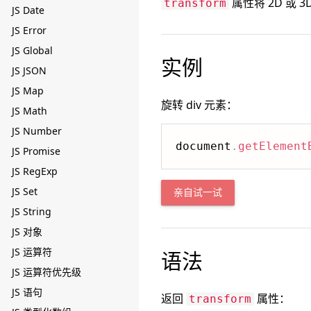
属性将 2D 或
transform
JS Date
JS Error
JS Global
实例
JS JSON
JS Map
旋转 div 元素：
JS Math
JS Number
document
.
getElement
JS Promise
JS RegExp
JS Set
亲自试一试
JS String
JS 对象
JS 运算符
语法
JS 运算符优先级
JS 语句
返回
属性：
transform