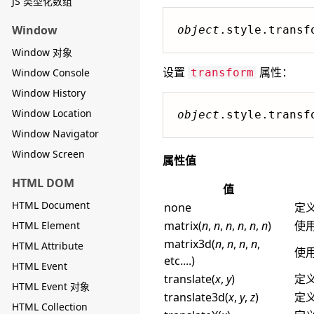
JS 类型化数组
Window
object
.style.transf
Window 对象
设置
属性：
Window Console
transform
Window History
Window Location
object
.style.transf
Window Navigator
Window Screen
属性值
HTML DOM
值
HTML Document
none
定
matrix(
n
,
n
,
n
,
n
,
n
,
n
)
使
HTML Element
matrix3d(
n
,
n
,
n
,
n
,
HTML Attribute
使用
etc....)
HTML Event
translate(
x
,
y
)
定义
HTML Event 对象
translate3d(
x
,
y
,
z
)
定义
HTML Collection