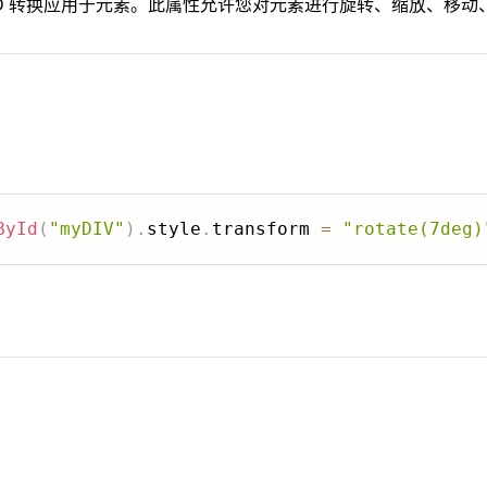
 3D 转换应用于元素。此属性允许您对元素进行旋转、缩放、移动
ById
(
"myDIV"
)
.
style
.
transform 
=
"rotate(7deg)