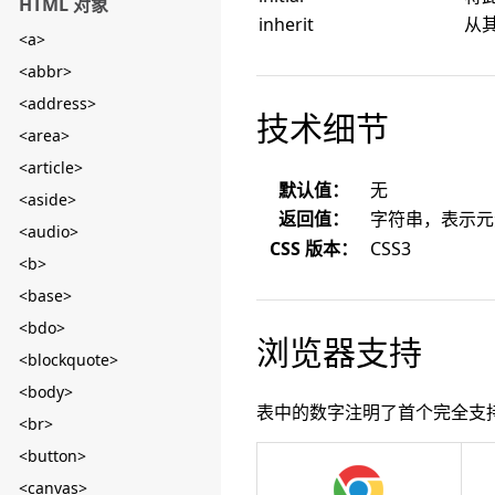
HTML 对象
inherit
从
<a>
<abbr>
<address>
技术细节
<area>
<article>
默认值：
无
<aside>
返回值：
字符串，表示
<audio>
CSS 版本：
CSS3
<b>
<base>
<bdo>
浏览器支持
<blockquote>
<body>
表中的数字注明了首个完全支
<br>
<button>
<canvas>