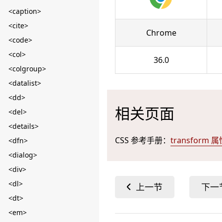
<caption>
<cite>
Chrome
<code>
<col>
36.0
<colgroup>
<datalist>
<dd>
相关页面
<del>
<details>
CSS 参考手册：
transform 
<dfn>
<dialog>
<div>
<dl>
<dt>
<em>