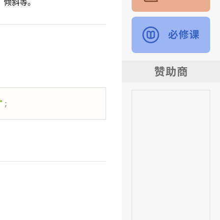
、倾斜等。
"
;