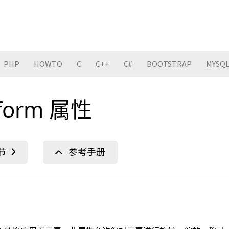
PHP
HOWTO
C
C++
C#
BOOTSTRAP
MYSQ
nsform 属性