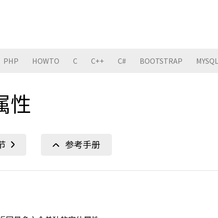
PHP
HOWTO
C
C++
C#
BOOTSTRAP
MYSQ
 属性