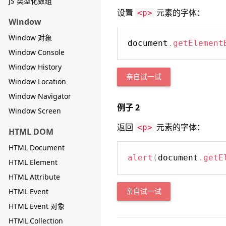
JS 类型化数组
设置
元素的字体：
<p>
Window
Window 对象
document
.
getElement
Window Console
Window History
亲自试一试
Window Location
Window Navigator
例子 2
Window Screen
返回
元素的字体：
<p>
HTML DOM
HTML Document
alert
(
document
.
getE
HTML Element
HTML Attribute
HTML Event
亲自试一试
HTML Event 对象
HTML Collection