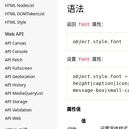
HTML NodeList
语法
HTML DOMTokenList
HTML Style
返回
属性：
font
Web API
object
.style.font
API Canvas
API Console
设置
属性：
font
API Fetch
API Fullscreen
API Geolocation
object
.style.font =
height
|caption|icon|
API History
API MediaQueryList
API Storage
属性值
API Validation
API Web
值
style
设置字体样式