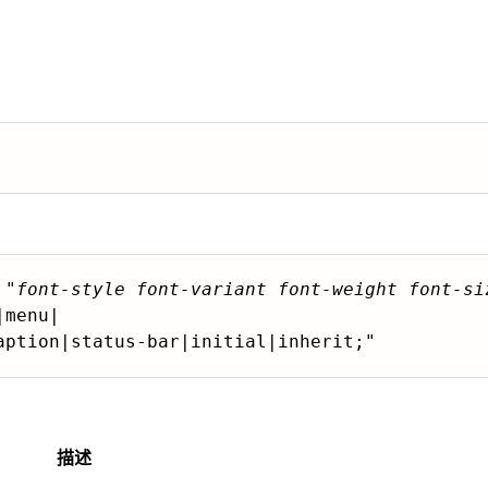
 "
font-style
font-variant
font-weight
font-si
menu|

描述
。