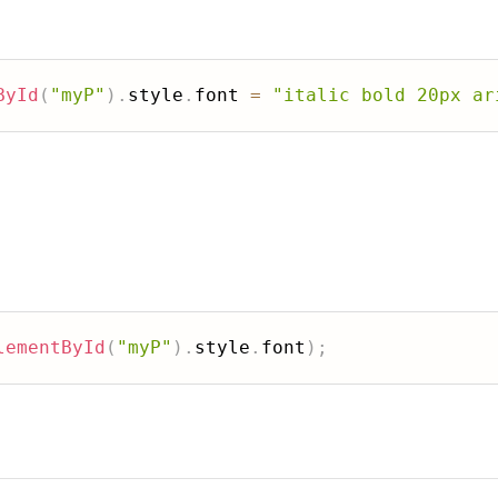
ById
(
"myP"
)
.
style
.
font 
=
"italic bold 20px ar
lementById
(
"myP"
)
.
style
.
font
)
;