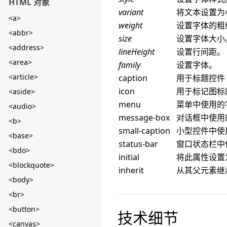
HTML 对象
variant
将文本设置为
<a>
weight
设置字体的粗
<abbr>
size
设置字体大小
<address>
lineHeight
设置行间距。
<area>
family
设置字体。
<article>
caption
用于标题控件
icon
用于标记图标
<aside>
menu
菜单中使用的
<audio>
message-box
对话框中使用
<b>
small-caption
小型控件中使
<base>
status-bar
窗口状态栏中
<bdo>
initial
将此属性设置
<blockquote>
inherit
从其父元素继
<body>
<br>
<button>
技术细节
<canvas>