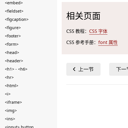
<embed>
<fieldset>
相关页面
<figcaption>
<figure>
CSS 教程：
CSS 字体
<footer>
CSS 参考手册：
font 属性
<form>
<head>
<header>
<h1> - <h6>
<hr>
<html>
<i>
<iframe>
<img>
<ins>
<input> button