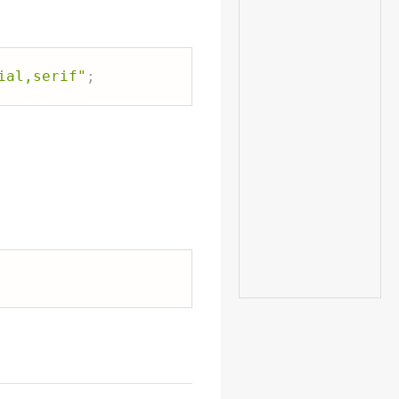
ial,serif"
;