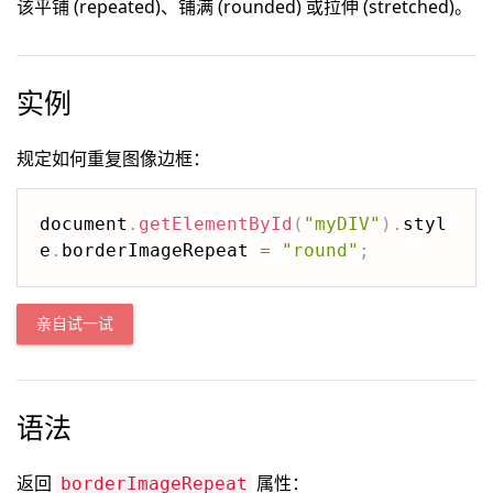
该平铺 (repeated)、铺满 (rounded) 或拉伸 (stretched)。
实例
规定如何重复图像边框：
document
.
getElementById
(
"myDIV"
)
.
styl
e
.
borderImageRepeat 
=
"round"
;
亲自试一试
语法
返回
属性：
borderImageRepeat