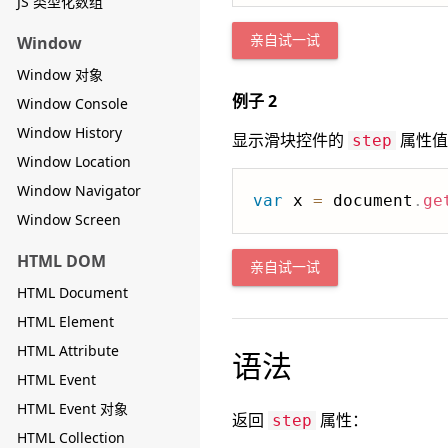
JS 类型化数组
Window
亲自试一试
Window 对象
例子 2
Window Console
Window History
显示滑块控件的
属性值
step
Window Location
Window Navigator
var
 x 
=
 document
.
ge
Window Screen
HTML DOM
亲自试一试
HTML Document
HTML Element
HTML Attribute
语法
HTML Event
HTML Event 对象
返回
属性：
step
HTML Collection