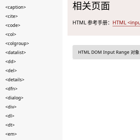
相关页面
<caption>
<cite>
HTML 参考手册：
HTML <inp
<code>
<col>
<colgroup>
HTML DOM Input Range 对象
<datalist>
<dd>
<del>
<details>
<dfn>
<dialog>
<div>
<dl>
<dt>
<em>