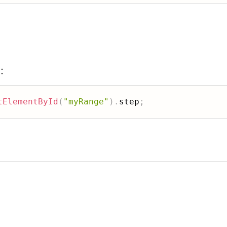
：
tElementById
(
"myRange"
)
.
step
;