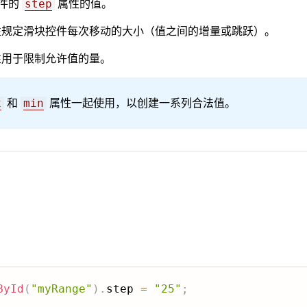
件的
属性的值。
step
规定滑块控件每次移动的大小（值之间的增量或跳跃）。
用于限制允许值的量。
和
属性一起使用，以创建一系列合法值。
x
min
ById
(
"myRange"
)
.
step 
=
"25"
;