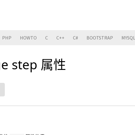
PHP
HOWTO
C
C++
C#
BOOTSTRAP
MYSQ
ge step 属性