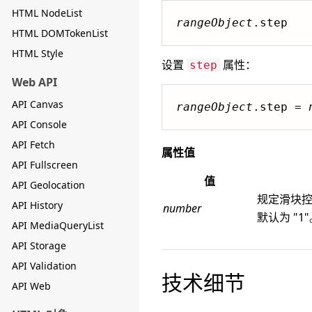
HTML NodeList
rangeObject
.step
HTML DOMTokenList
HTML Style
设置
属性：
step
Web API
API Canvas
rangeObject
.step = 
API Console
API Fetch
属性值
API Fullscreen
值
API Geolocation
规定滑块
API History
number
默认为 "1
API MediaQueryList
API Storage
API Validation
技术细节
API Web