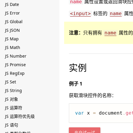
属性设置或返回滑块控
name
JS Date
JS Error
标签的
属性
<input>
name
JS Global
JS JSON
注意：
只有拥有
属性的
name
JS Map
JS Math
JS Number
实例
JS Promise
JS RegExp
JS Set
例子 1
JS String
获取滑块控件的名称：
JS 对象
JS 运算符
var
 x 
=
 document
.
ge
JS 运算符优先级
JS 语句
亲自试一试