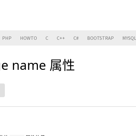
PHP
HOWTO
C
C++
C#
BOOTSTRAP
MYSQ
nge name 属性