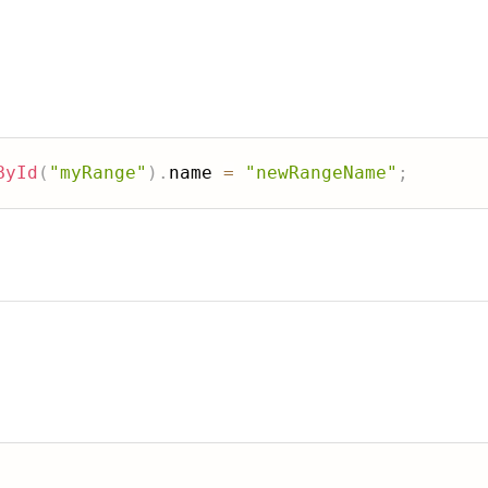
ById
(
"myRange"
)
.
name 
=
"newRangeName"
;