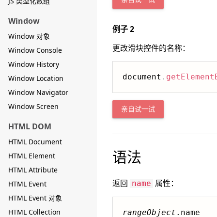
JS 类型化数组
Window
例子 2
Window 对象
更改滑块控件的名称：
Window Console
Window History
document
.
getElement
Window Location
Window Navigator
Window Screen
亲自试一试
HTML DOM
HTML Document
语法
HTML Element
HTML Attribute
返回
属性：
name
HTML Event
HTML Event 对象
HTML Collection
rangeObject
.name