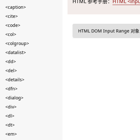
HTML 参考手册：
HTML <inp
<caption>
<cite>
<code>
HTML DOM Input Range 对象
<col>
<colgroup>
<datalist>
<dd>
<del>
<details>
<dfn>
<dialog>
<div>
<dl>
<dt>
<em>