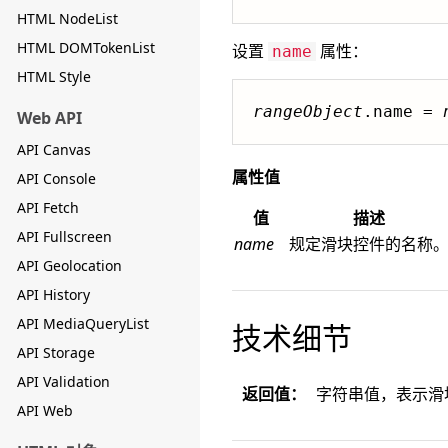
HTML NodeList
HTML DOMTokenList
设置
属性：
name
HTML Style
rangeObject
.name = 
Web API
API Canvas
属性值
API Console
API Fetch
值
描述
API Fullscreen
name
规定滑块控件的名称
API Geolocation
API History
API MediaQueryList
技术细节
API Storage
API Validation
返回值：
字符串值，表示滑
API Web