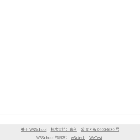
关于 W3School
技术支持：赢科
蒙 ICP 备 06004630 号
W3School 的朋友：
w3ctech
WeTest