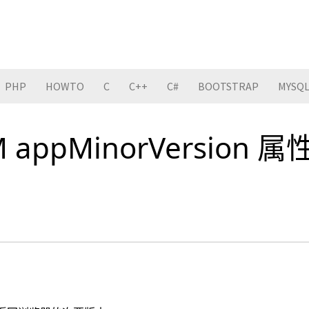
PHP
HOWTO
C
C++
C#
BOOTSTRAP
MYSQ
 appMinorVersion 属