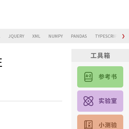
L
JQUERY
XML
NUMPY
PANDAS
TYPESCRIPT
❯
性