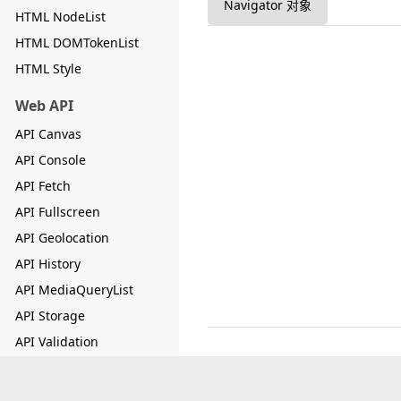
Navigator 对象
HTML NodeList
HTML DOMTokenList
HTML Style
Web API
API Canvas
API Console
API Fetch
API Fullscreen
API Geolocation
API History
API MediaQueryList
API Storage
API Validation
API Web