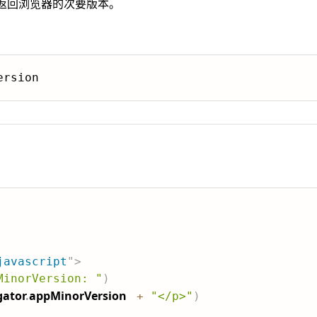
返回浏览器的次要版本。
ersion
javascript
"
>
MinorVersion: "
)
gator
.
appMinorVersion
+
"</p>"
)