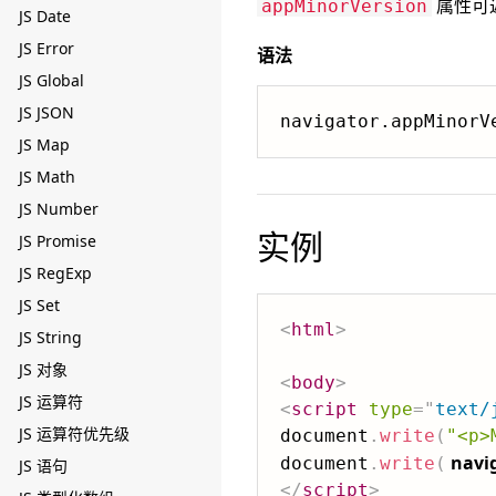
属性可
appMinorVersion
JS Date
JS Error
语法
JS Global
JS JSON
navigator.appMinorV
JS Map
JS Math
JS Number
实例
JS Promise
JS RegExp
JS Set
<
html
>
JS String
JS 对象
<
body
>
JS 运算符
<
script
type
=
"
text/
JS 运算符优先级
document
.
write
(
"<p>
navi
document
.
write
(
JS 语句
</
script
>