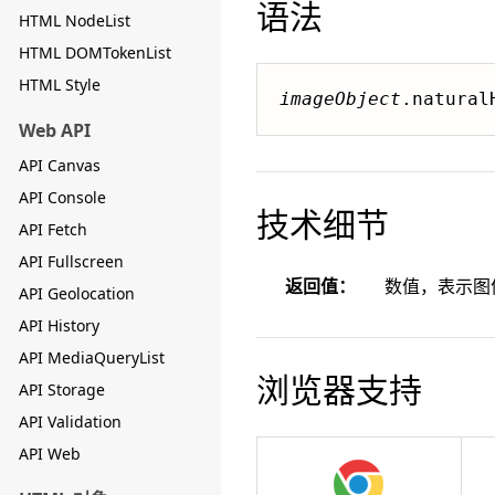
语法
HTML NodeList
HTML DOMTokenList
HTML Style
imageObject
.natural
Web API
API Canvas
API Console
技术细节
API Fetch
API Fullscreen
返回值：
数值，表示图
API Geolocation
API History
API MediaQueryList
浏览器支持
API Storage
API Validation
API Web