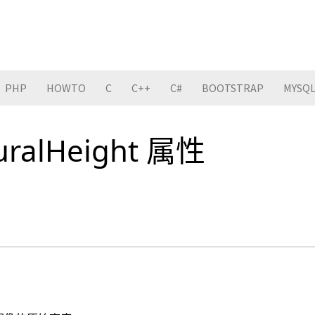
PHP
HOWTO
C
C++
C#
BOOTSTRAP
MYSQ
uralHeight 属性