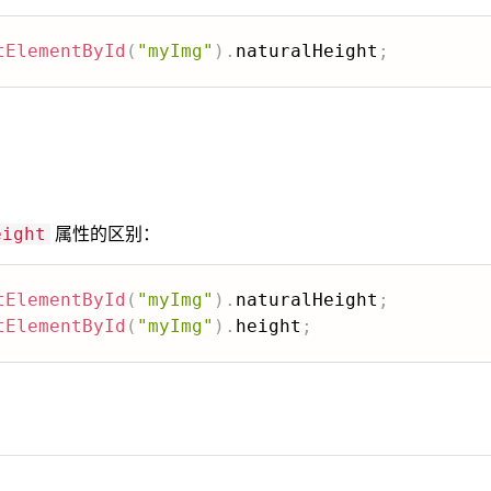
tElementById
(
"myImg"
)
.
naturalHeight
;
属性的区别：
eight
tElementById
(
"myImg"
)
.
naturalHeight
;
tElementById
(
"myImg"
)
.
height
;