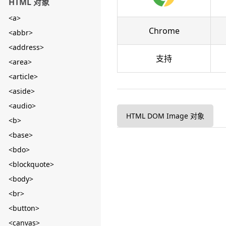
HTML 对象
<a>
Chrome
<abbr>
<address>
支持
<area>
<article>
<aside>
<audio>
HTML DOM Image 对象
<b>
<base>
<bdo>
<blockquote>
<body>
<br>
<button>
<canvas>