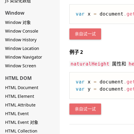
JS 类型化数组
Window
var
 x 
=
 document
.
ge
Window 对象
Window Console
亲自试一试
Window History
Window Location
例子 2
Window Navigator
属性和
naturalHeight
h
Window Screen
HTML DOM
var
 x 
=
 document
.
ge
HTML Document
var
 y 
=
 document
.
ge
HTML Element
HTML Attribute
亲自试一试
HTML Event
HTML Event 对象
HTML Collection