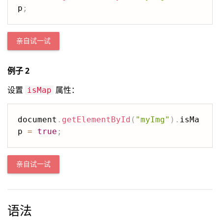
p
;
亲自试一试
例子 2
设置
属性：
isMap
document
.
getElementById
(
"myImg"
)
.
isMa
p 
=
true
;
亲自试一试
语法