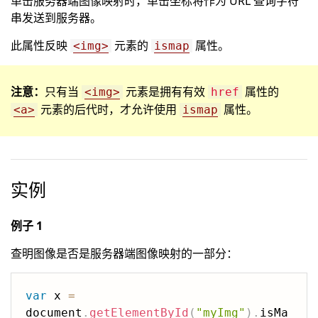
单击服务器端图像映射时，单击坐标将作为 URL 查询字符
串发送到服务器。
此属性反映
元素的
属性。
<img>
ismap
注意：
只有当
元素是拥有有效
属性的
<img>
href
元素的后代时，才允许使用
属性。
<a>
ismap
实例
例子 1
查明图像是否是服务器端图像映射的一部分：
var
 x 
=
document
.
getElementById
(
"myImg"
)
.
isMa