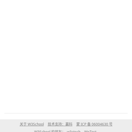
关于 W3School
技术支持：赢科
蒙 ICP 备 06004630 号
W3School 的朋友：
w3ctech
WeTest