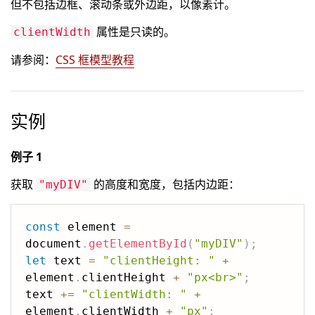
但不包括边框、滚动条或外边距，以像素计。
属性是只读的。
clientWidth
请参阅：
CSS 框模型教程
实例
例子 1
获取
的高度和宽度，包括内边距：
"myDIV"
const
 element 
=
document
.
getElementById
(
"myDIV"
)
;
let
 text 
=
"clientHeight: "
+
element
.
clientHeight 
+
"px<br>"
;
text 
+=
"clientWidth: "
+
element
.
clientWidth 
+
"px"
;