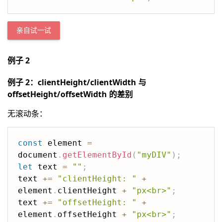
亲自试一试
例子 2
例子 2：clientHeight/clientWidth 与
offsetHeight/offsetWidth 的差别
无滚动条：
const
 element 
=
document
.
getElementById
(
"myDIV"
)
;
let
 text 
=
""
;
text 
+=
"clientHeight: "
+
element
.
clientHeight 
+
"px<br>"
;
text 
+=
"offsetHeight: "
+
element
.
offsetHeight 
+
"px<br>"
;