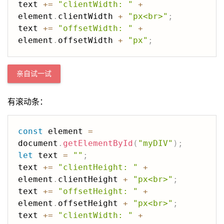
text 
+=
"clientWidth: "
+
element
.
clientWidth 
+
"px<br>"
;
text 
+=
"offsetWidth: "
+
element
.
offsetWidth 
+
"px"
;
亲自试一试
有滚动条：
const
 element 
=
document
.
getElementById
(
"myDIV"
)
;
let
 text 
=
""
;
text 
+=
"clientHeight: "
+
element
.
clientHeight 
+
"px<br>"
;
text 
+=
"offsetHeight: "
+
element
.
offsetHeight 
+
"px<br>"
;
text 
+=
"clientWidth: "
+