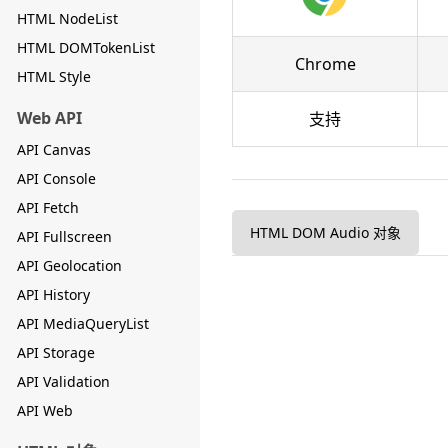
HTML NodeList
HTML DOMTokenList
Chrome
HTML Style
Web API
支持
API Canvas
API Console
API Fetch
HTML DOM Audio 对象
API Fullscreen
API Geolocation
API History
API MediaQueryList
API Storage
API Validation
API Web