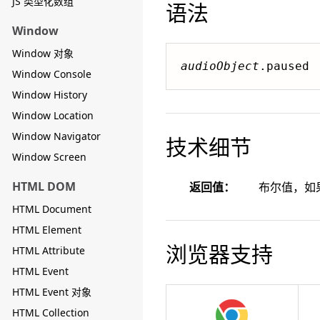
JS 类型化数组
语法
Window
Window 对象
audioObject
.paused
Window Console
Window History
Window Location
Window Navigator
技术细节
Window Screen
HTML DOM
返回值：
布尔值，如果
HTML Document
HTML Element
浏览器支持
HTML Attribute
HTML Event
HTML Event 对象
HTML Collection