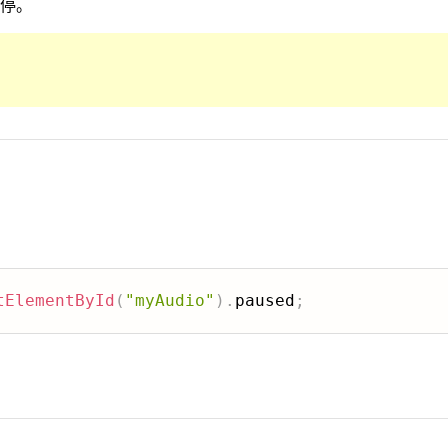
停。
tElementById
(
"myAudio"
)
.
paused
;