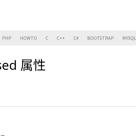
PHP
HOWTO
C
C++
C#
BOOTSTRAP
MYSQ
used 属性