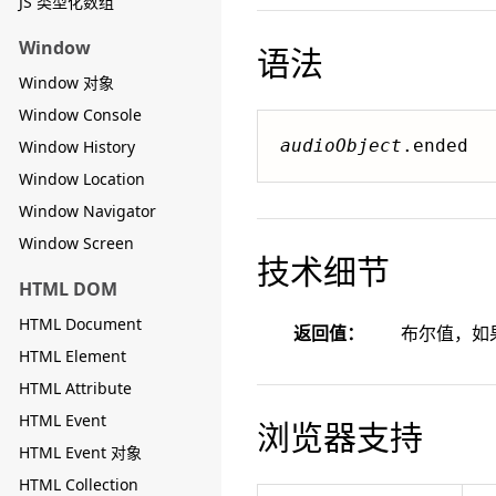
JS 类型化数组
Window
语法
Window 对象
Window Console
audioObject
.ended
Window History
Window Location
Window Navigator
Window Screen
技术细节
HTML DOM
HTML Document
返回值：
布尔值，如果
HTML Element
HTML Attribute
HTML Event
浏览器支持
HTML Event 对象
HTML Collection