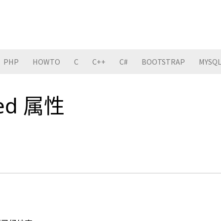
PHP
HOWTO
C
C++
C#
BOOTSTRAP
MYSQ
ded 属性