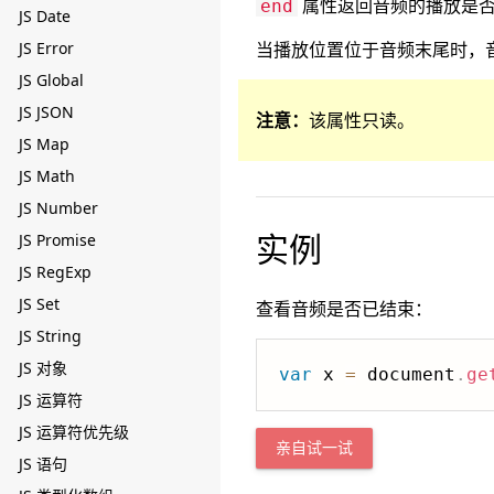
属性返回音频的播放是
end
JS Date
JS Error
当播放位置位于音频末尾时，
JS Global
JS JSON
注意：
该属性只读。
JS Map
JS Math
JS Number
实例
JS Promise
JS RegExp
JS Set
查看音频是否已结束：
JS String
JS 对象
var
 x 
=
 document
.
ge
JS 运算符
JS 运算符优先级
亲自试一试
JS 语句