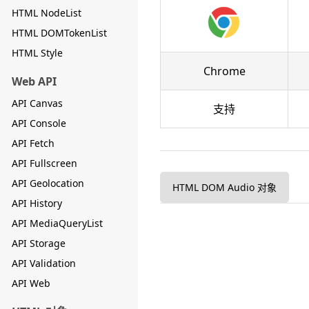
HTML NodeList
HTML DOMTokenList
HTML Style
Chrome
Web API
API Canvas
支持
API Console
API Fetch
API Fullscreen
API Geolocation
HTML DOM Audio 对象
API History
API MediaQueryList
API Storage
API Validation
API Web