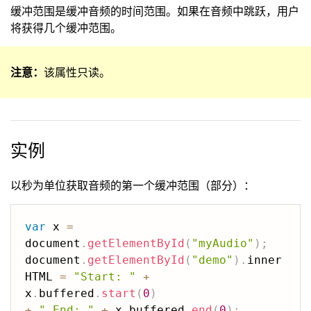
缓冲范围是缓冲音频的时间范围。如果在音频中跳跃，用户
将获得几个缓冲范围。
注意：
该属性只读。
实例
以秒为单位获取音频的第一个缓冲范围（部分）：
var
 x 
=
document
.
getElementById
(
"myAudio"
)
;
document
.
getElementById
(
"demo"
)
.
inner
HTML 
=
"Start: "
+
x
.
buffered
.
start
(
0
)
+
" End: "
+
 x
.
buffered
.
end
(
0
)
;