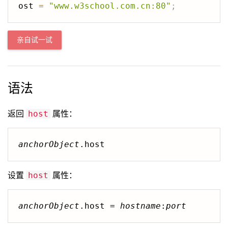
ost 
=
"www.w3school.com.cn:80"
;
亲自试一试
语法
返回
属性：
host
anchorObject
.host
设置
属性：
host
anchorObject
.host = 
hostname
:
port