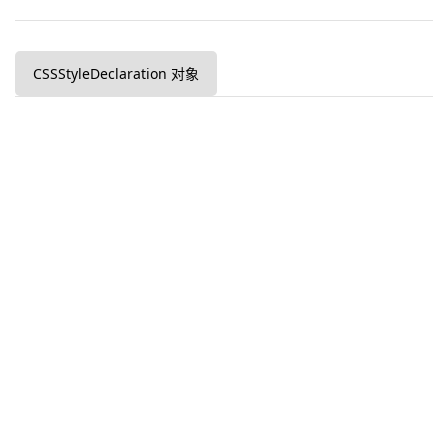
CSSStyleDeclaration 对象