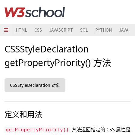
HTML
CSS
JAVASCRIPT
SQL
PYTHON
JAVA
CSSStyleDeclaration
getPropertyPriority() 方法
CSSStyleDeclaration 对象
定义和用法
方法返回指定的 CSS 属性是
getPropertyPriority()