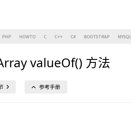
PHP
HOWTO
C
C++
C#
BOOTSTRAP
MYSQ
 Array valueOf() 方法