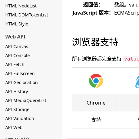
返回值：
数组。val
HTML NodeList
JavaScript 版本：
ECMAScrip
HTML DOMTokenList
HTML Style
Web API
浏览器支持
API Canvas
API Console
所有浏览器都完全支持
valu
API Fetch
API Fullscreen
API Geolocation
API History
API MediaQueryList
Chrome
API Storage
API Validation
支持
API Web