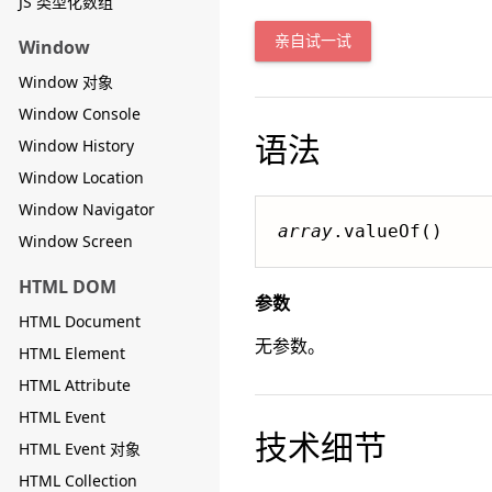
JS 类型化数组
亲自试一试
Window
Window 对象
Window Console
语法
Window History
Window Location
Window Navigator
array
.valueOf()
Window Screen
HTML DOM
参数
HTML Document
无参数。
HTML Element
HTML Attribute
HTML Event
技术细节
HTML Event 对象
HTML Collection