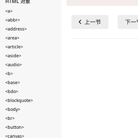
HTML 对象
<a>
<abbr>
<address>
<area>
<article>
<aside>
<audio>
<b>
<base>
<bdo>
<blockquote>
<body>
<br>
<button>
<canvas>