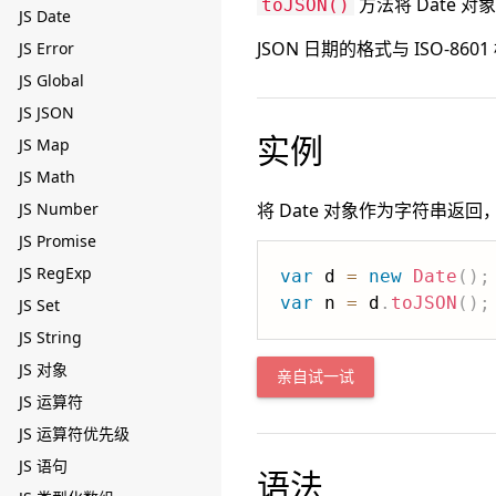
方法将 Date 对
toJSON()
JS Date
JSON 日期的格式与 ISO-8601
JS Error
JS Global
JS JSON
实例
JS Map
JS Math
JS Number
将 Date 对象作为字符串返回，
JS Promise
JS RegExp
var
 d 
=
new
Date
(
)
;
var
 n 
=
 d
.
toJSON
(
)
;
JS Set
JS String
JS 对象
亲自试一试
JS 运算符
JS 运算符优先级
JS 语句
语法