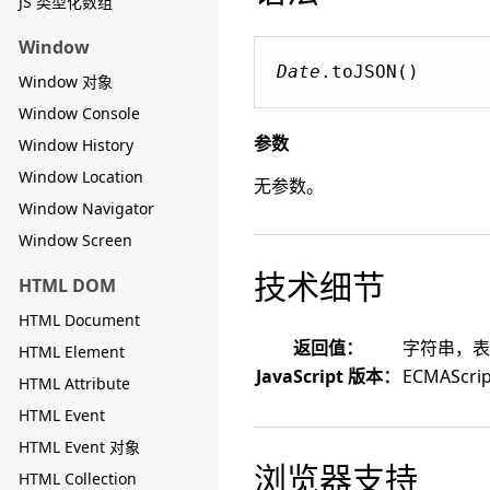
JS 类型化数组
Window
Date
.toJSON()
Window 对象
Window Console
参数
Window History
Window Location
无参数。
Window Navigator
Window Screen
技术细节
HTML DOM
HTML Document
返回值：
字符串，表
HTML Element
JavaScript 版本：
ECMAScrip
HTML Attribute
HTML Event
HTML Event 对象
浏览器支持
HTML Collection