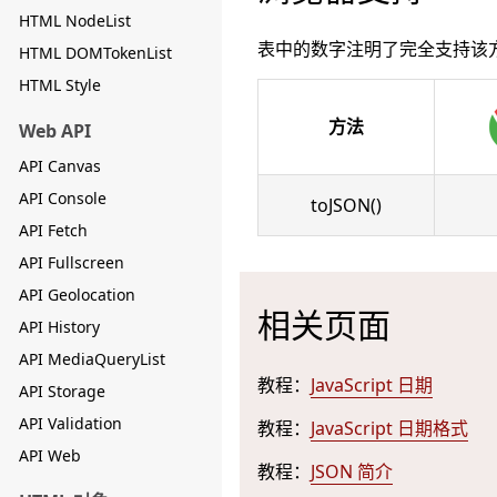
HTML NodeList
表中的数字注明了完全支持该
HTML DOMTokenList
HTML Style
方法
Web API
API Canvas
API Console
toJSON()
API Fetch
API Fullscreen
API Geolocation
相关页面
API History
API MediaQueryList
教程：
JavaScript 日期
API Storage
API Validation
教程：
JavaScript 日期格式
API Web
教程：
JSON 简介