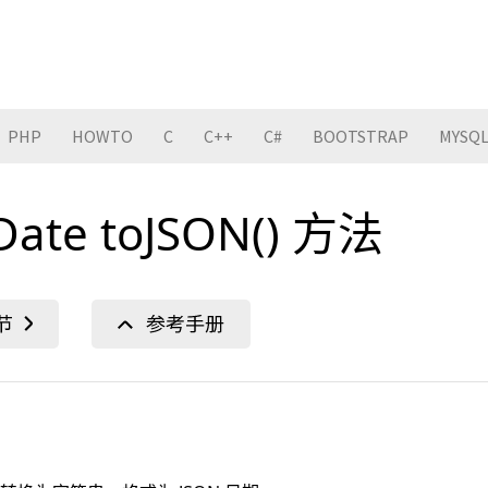
PHP
HOWTO
C
C++
C#
BOOTSTRAP
MYSQ
 Date toJSON() 方法