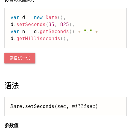
设置秒和毫秒：
var
 d 
=
new
Date
(
)
;
d
.
setSeconds
(
35
,
825
)
;
var
 n 
=
 d
.
getSeconds
(
)
+
":"
+
d
.
getMilliseconds
(
)
;
亲自试一试
语法
Date
.setSeconds(
sec
, 
millisec
)
参数值