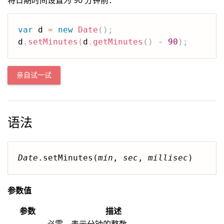
将日期时间设置为 90 分钟前：
var
 d 
=
new
Date
(
)
;
d
.
setMinutes
(
d
.
getMinutes
(
)
-
90
)
;
亲自试一试
语法
Date
.setMinutes(
min
, 
sec
, 
millisec
)
参数值
参数
描述