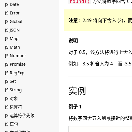
方法将数字四舍五
round()
JS Date
JS Error
注意：
2.49 将向下舍入 (2)，而
JS Global
JS JSON
JS Map
说明
JS Math
对于 0.5，该方法将进行上舍
JS Number
例如，3.5 将舍入为 4，而 -3.
JS Promise
JS RegExp
JS Set
实例
JS String
JS 对象
例子 1
JS 运算符
JS 运算符优先级
将数字四舍五入到最接近的整
JS 语句