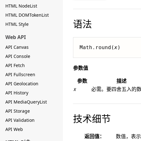
HTML NodeList
HTML DOMTokenList
语法
HTML Style
Web API
API Canvas
Math.round(
x
)
API Console
API Fetch
参数值
API Fullscreen
参数
描述
API Geolocation
x
必需。要四舍五入的
API History
API MediaQueryList
API Storage
技术细节
API Validation
API Web
返回值：
数值，表示