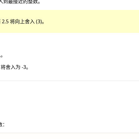
入到最接近的整数。
 2.5 将向上舍入 (3)。
入。
5 将舍入为 -3。
数：