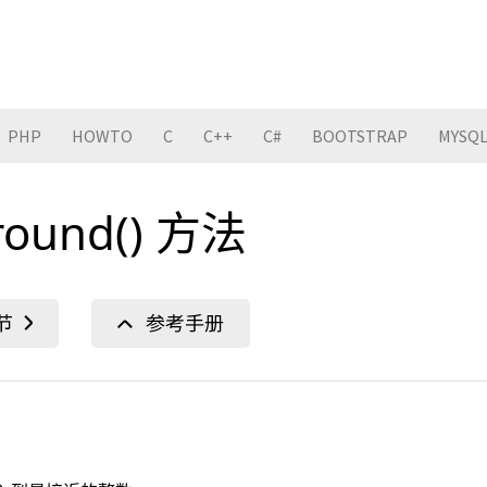
PHP
HOWTO
C
C++
C#
BOOTSTRAP
MYSQ
 round() 方法