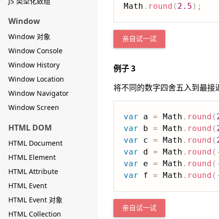
JS 类型化数组
Math
.
round
(
2.5
)
;
Window
Window 对象
亲自试一试
Window Console
Window History
例子 3
Window Location
将不同的数字四舍五入到最接
Window Navigator
Window Screen
var
 a 
=
 Math
.
round
(
HTML DOM
var
 b 
=
 Math
.
round
(
var
 c 
=
 Math
.
round
(
HTML Document
var
 d 
=
 Math
.
round
(
HTML Element
var
 e 
=
 Math
.
round
(
HTML Attribute
var
 f 
=
 Math
.
round
(
HTML Event
HTML Event 对象
亲自试一试
HTML Collection