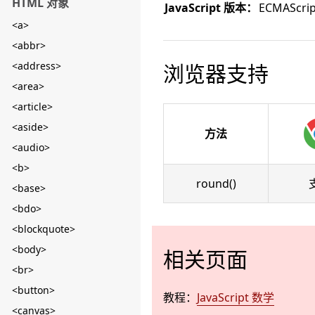
HTML 对象
JavaScript 版本：
ECMAScrip
<a>
<abbr>
<address>
浏览器支持
<area>
<article>
<aside>
方法
<audio>
<b>
round()
<base>
<bdo>
<blockquote>
<body>
相关页面
<br>
<button>
教程：
JavaScript 数学
<canvas>