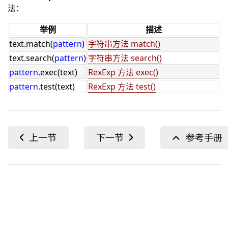
法：
举例
描述
text.match(
pattern
)
字符串方法 match()
text.search(
pattern
)
字符串方法 search()
pattern
.exec(text)
RexExp 方法 exec()
pattern
.test(text)
RexExp 方法 test()