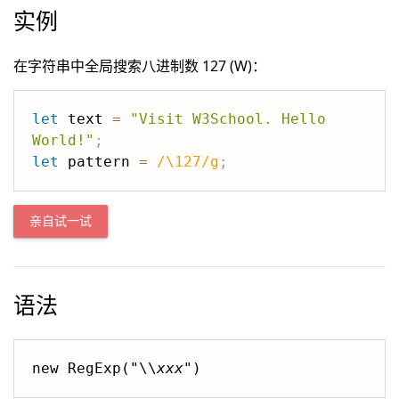
实例
在字符串中全局搜索八进制数 127 (W)：
let
 text 
=
"Visit W3School. Hello 
World!"
;
let
 pattern 
=
/
\127
/
g
;
亲自试一试
语法
new RegExp("\\
xxx
")