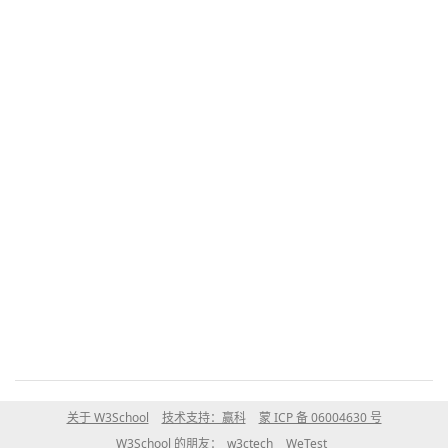
关于 W3School
技术支持：赢科
蒙 ICP 备 06004630 号
W3School 的朋友：
w3ctech
WeTest