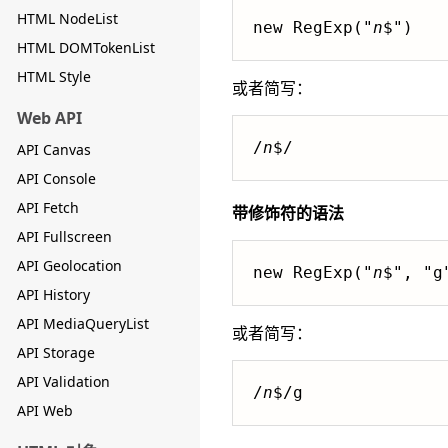
HTML NodeList
new RegExp("
n
$")
HTML DOMTokenList
HTML Style
或者简写：
Web API
/
n
$/
API Canvas
API Console
API Fetch
带修饰符的语法
API Fullscreen
API Geolocation
new RegExp("
n
$", "g
API History
API MediaQueryList
或者简写：
API Storage
API Validation
/
n
$/g
API Web