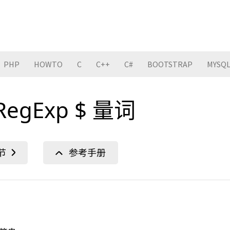
PHP
HOWTO
C
C++
C#
BOOTSTRAP
MYSQ
t RegExp $ 量词