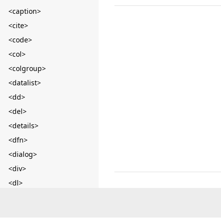
<caption>
<cite>
<code>
<col>
<colgroup>
<datalist>
<dd>
<del>
<details>
<dfn>
<dialog>
<div>
<dl>
<dt>
<em>