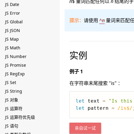
n
$ 量词匹配任何以
n
结尾的字
JS Date
JS Error
提示：
请使用
^
n
量词来匹配
JS Global
JS JSON
JS Map
JS Math
实例
JS Number
JS Promise
例子 1
JS RegExp
JS Set
在字符串末尾搜索 "is" ：
JS String
JS 对象
let
 text 
=
"Is this
let
 pattern 
=
/
is$
/
JS 运算符
JS 运算符优先级
JS 语句
亲自试一试