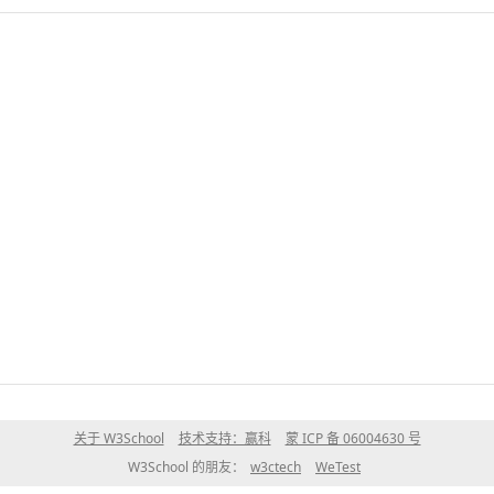
关于 W3School
技术支持：赢科
蒙 ICP 备 06004630 号
W3School 的朋友：
w3ctech
WeTest