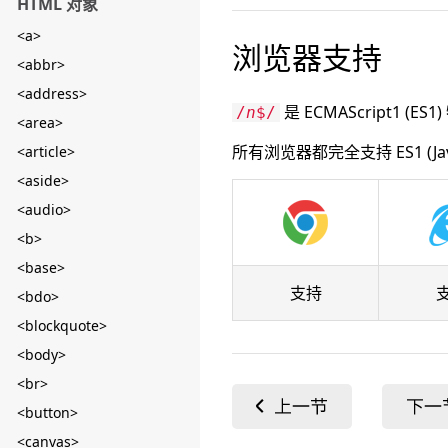
HTML 对象
<a>
浏览器支持
<abbr>
<address>
是 ECMAScript1 (ES1
/
n
$/
<area>
所有浏览器都完全支持 ES1 (JavaS
<article>
<aside>
<audio>
<b>
<base>
支持
<bdo>
<blockquote>
<body>
<br>
<button>
<canvas>