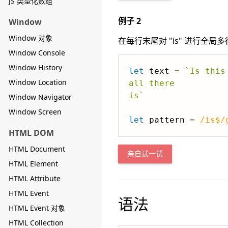
JS 类型化数组
例子 2
Window
Window 对象
在每行末尾对 "is" 进行全局
Window Console
Window History
let
 text 
=
`
Is this

Window Location
all there

is
`
Window Navigator
Window Screen
let
 pattern 
=
/
is$
/
HTML DOM
HTML Document
亲自试一试
HTML Element
HTML Attribute
HTML Event
语法
HTML Event 对象
HTML Collection