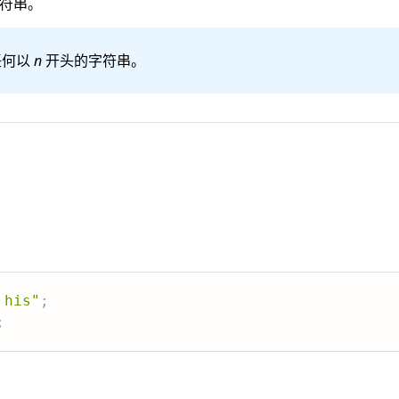
符串。
任何以
n
开头的字符串。
 his"
;
;