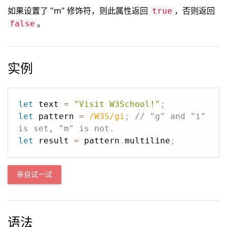
如果设置了 "m" 修饰符，则此属性返回
，否则返回
true
。
false
实例
let
 text 
=
"Visit W3School!"
;
let
 pattern 
=
/
W3S
/
gi
;
// "g" and "i" 
is set, "m" is not.
let
 result 
=
 pattern
.
multiline
;
亲自试一试
语法