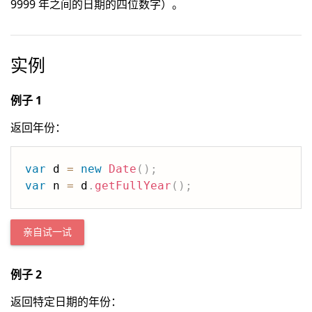
9999 年之间的日期的四位数字）。
实例
例子 1
返回年份：
var
 d 
=
new
Date
(
)
;
var
 n 
=
 d
.
getFullYear
(
)
;
亲自试一试
例子 2
返回特定日期的年份：