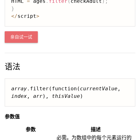
HTML 
=
 ages
.
filter
(
checkAdult
)
;
}
<
/
script
>
亲自试一试
语法
array
.filter(function(
currentValue
, 
index
, 
arr
), 
thisValue
)
参数值
参数
描述
必需。为数组中的每个元素运行的