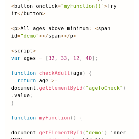
<
button onclick
=
"myFunction()"
>
Try 
it
<
/
button
>
<
p
>
All ages above minimum
:
<
span 
id
=
"demo"
>
<
/
span
>
<
/
p
>
<
script
>
var
 ages 
=
[
32
,
33
,
12
,
40
]
;
function
checkAdult
(
age
)
{
return
 age 
>=
document
.
getElementById
(
"ageToCheck"
)
.
value
;
}
function
myFunction
(
)
{
document
.
getElementById
(
"demo"
)
.
inner