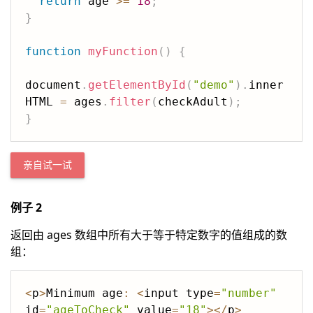
return
 age 
>=
18
;
}
function
myFunction
(
)
{
document
.
getElementById
(
"demo"
)
.
inner
HTML 
=
 ages
.
filter
(
checkAdult
)
;
}
亲自试一试
例子 2
返回由 ages 数组中所有大于等于特定数字的值组成的数
组：
<
p
>
Minimum age
:
<
input type
=
"number"
id
=
"ageToCheck"
 value
=
"18"
>
<
/
p
>