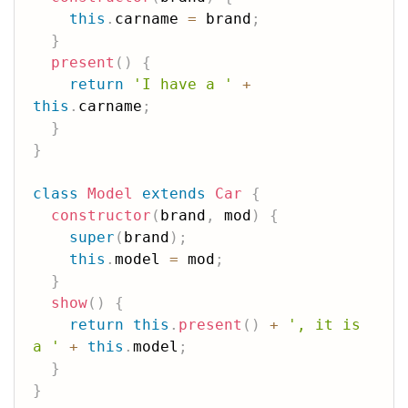
this
.
carname 
=
 brand
;
}
present
(
)
{
return
'I have a '
+
this
.
carname
;
}
}
class
Model
extends
Car
{
constructor
(
brand
,
 mod
)
{
super
(
brand
)
;
this
.
model 
=
 mod
;
}
show
(
)
{
return
this
.
present
(
)
+
', it is 
a '
+
this
.
model
;
}
}