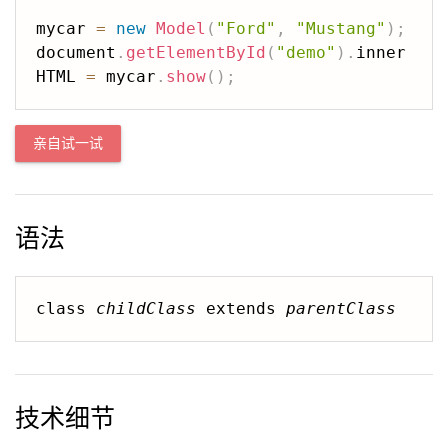
mycar 
=
new
Model
(
"Ford"
,
"Mustang"
)
;
document
.
getElementById
(
"demo"
)
.
inner
HTML 
=
 mycar
.
show
(
)
;
亲自试一试
语法
class 
childClass
 extends 
parentClass
技术细节