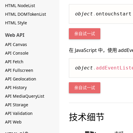
HTML NodeList
object
.
ontouchstart
HTML DOMTokenList
HTML Style
亲自试一试
Web API
API Canvas
在 JavaScript 中，使用 addEve
API Console
API Fetch
object
.
addEventList
API Fullscreen
API Geolocation
API History
亲自试一试
API MediaQueryList
API Storage
API Validation
技术细节
API Web