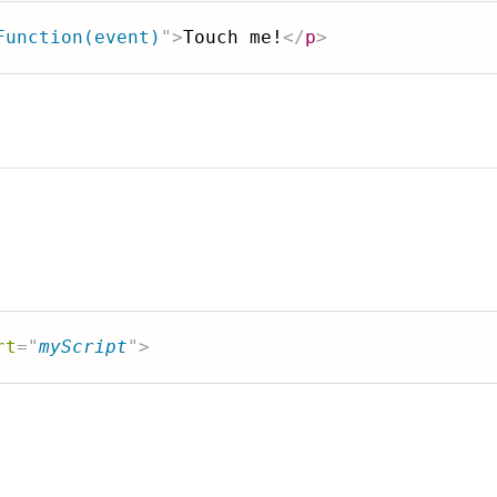
Function(event)
"
>
Touch me!
</
p
>
rt
=
"
myScript
"
>