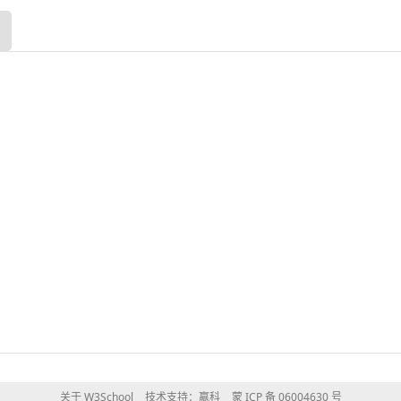
关于 W3School
技术支持：赢科
蒙 ICP 备 06004630 号