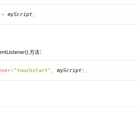
 
=
myScript
;
ntListener() 方法：
ener
(
"touchstart"
,
myScript
)
;